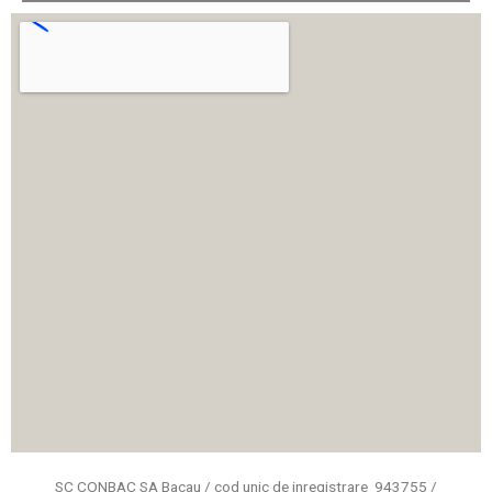
SC CONBAC SA Bacau / cod unic de inregistrare 943755 /